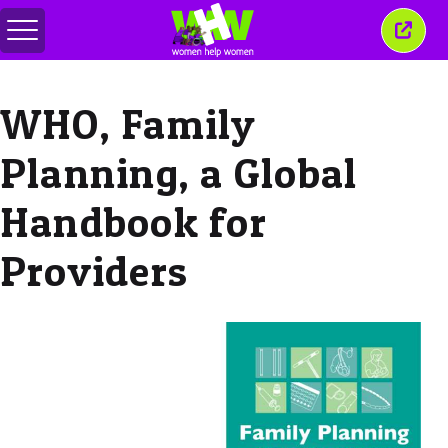
Alihkan
Tutu
menu
jende
ini
WHO, Family
Planning, a Global
Handbook for
Providers