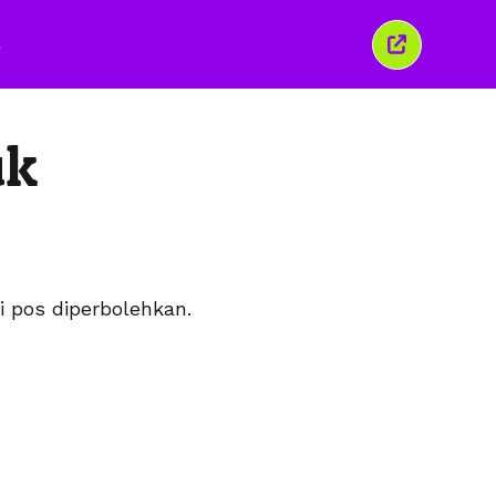
Tutup
jendela
ini
uk
 pos diperbolehkan.