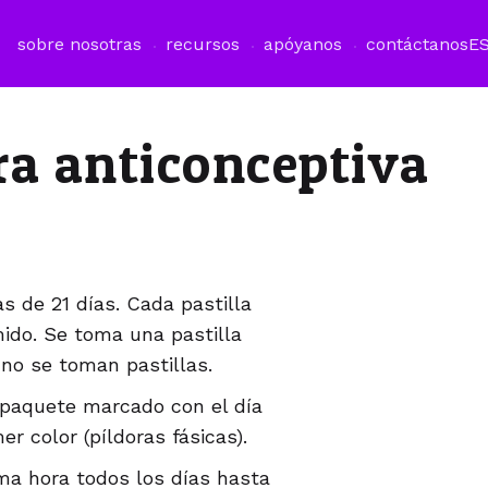
sobre nosotras
recursos
apóyanos
contáctanos
E
ra anticonceptiva
 de 21 días. Cada pastilla
ido. Se toma una pastilla
 no se toman pastillas.
 paquete marcado con el día
r color (píldoras fásicas).
ma hora todos los días hasta