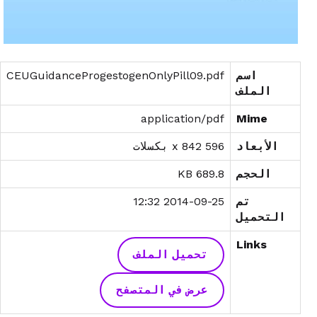
اسم
CEUGuidanceProgestogenOnlyPill09.pdf
الملف
application/pdf
Mime
الأبعاد
596 x 842 بكسلات
الحجم
689.8 KB
تم
2014-09-25 12:32
التحميل
Links
تحميل الملف
عرض في المتصفح