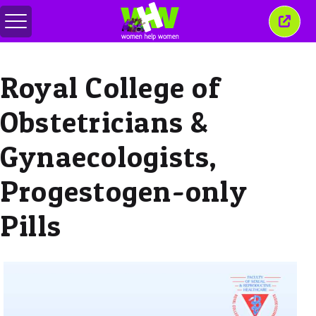
Toggle
Close
menu
this
wind
Royal College of
Obstetricians &
Gynaecologists,
Progestogen-only
Pills